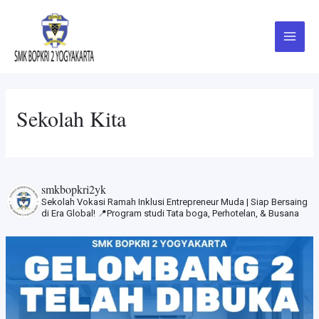
Skip
Main
to
Menu
content
Sekolah Kita
smkbopkri2yk
Sekolah Vokasi Ramah Inklusi
Entrepreneur Muda | Siap Bersaing
di Era Global!
📍Program studi Tata boga, Perhotelan, & Busana