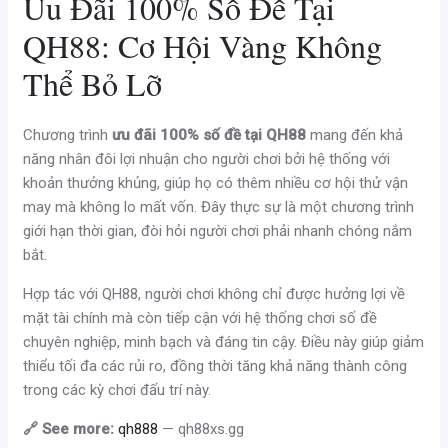
Ưu Đãi 100% Số Đề Tại
QH88: Cơ Hội Vàng Không
Thể Bỏ Lỡ
Chương trình
ưu đãi 100% số đề tại QH88
mang đến khả
năng nhân đôi lợi nhuận cho người chơi bởi hệ thống với
khoản thưởng khủng, giúp họ có thêm nhiều cơ hội thử vận
may mà không lo mất vốn. Đây thực sự là một chương trình
giới hạn thời gian, đòi hỏi người chơi phải nhanh chóng nắm
bắt.
Hợp tác với QH88, người chơi không chỉ được hưởng lợi về
mặt tài chính mà còn tiếp cận với hệ thống chơi số đề
chuyên nghiệp, minh bạch và đáng tin cậy. Điều này giúp giảm
thiểu tối đa các rủi ro, đồng thời tăng khả năng thành công
trong các kỳ chơi đấu trí này.
🔗 See more:
qh888
— qh88xs.gg