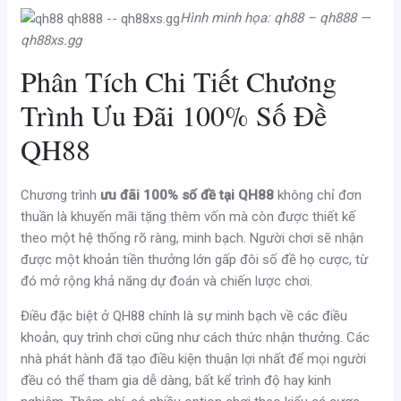
Hình minh họa: qh88 – qh888 —
qh88xs.gg
Phân Tích Chi Tiết Chương
Trình Ưu Đãi 100% Số Đề
QH88
Chương trình
ưu đãi 100% số đề tại QH88
không chỉ đơn
thuần là khuyến mãi tặng thêm vốn mà còn được thiết kế
theo một hệ thống rõ ràng, minh bạch. Người chơi sẽ nhận
được một khoản tiền thưởng lớn gấp đôi số đề họ cược, từ
đó mở rộng khả năng dự đoán và chiến lược chơi.
Điều đặc biệt ở QH88 chính là sự minh bạch về các điều
khoản, quy trình chơi cũng như cách thức nhận thưởng. Các
nhà phát hành đã tạo điều kiện thuận lợi nhất để mọi người
đều có thể tham gia dễ dàng, bất kể trình độ hay kinh