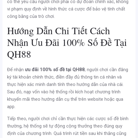
có thể yêu cầu người chơi phải có dự đoán chính xác, không
vi phạm quy định về hình thức cá cược để bảo vệ tính chất
công bằng của trò chơi.
Hướng Dẫn Chi Tiết Cách
Nhận Ưu Đãi 100% Số Đề Tại
QH88
Để nhận
ưu đãi 100% số đề tại QH88
, người chơi cần đăng
ký tài khoản chính thức, điền đầy đủ thông tin cá nhân và
thực hiện xác minh danh tính theo hướng dẫn của nhà cái.
Sau đó, nạp vốn vào hệ thống rồi kích hoạt chương trình
khuyến mãi theo hướng dẫn cụ thể trên website hoặc qua
app.
Tiếp theo, người chơi chỉ cần thực hiện các cược số đề bình
thường, hệ thống sẽ tự động cộng thưởng theo đúng quy
định của chương trình. Quá trình rút tiền sau khi thắng cũng