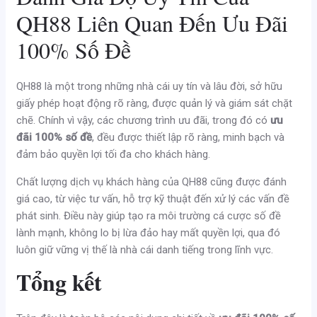
QH88 Liên Quan Đến Ưu Đãi
100% Số Đề
QH88 là một trong những nhà cái uy tín và lâu đời, sở hữu
giấy phép hoạt động rõ ràng, được quản lý và giám sát chặt
chẽ. Chính vì vậy, các chương trình ưu đãi, trong đó có
ưu
đãi 100% số đề
, đều được thiết lập rõ ràng, minh bạch và
đảm bảo quyền lợi tối đa cho khách hàng.
Chất lượng dịch vụ khách hàng của QH88 cũng được đánh
giá cao, từ việc tư vấn, hỗ trợ kỹ thuật đến xử lý các vấn đề
phát sinh. Điều này giúp tạo ra môi trường cá cược số đề
lành mạnh, không lo bị lừa đảo hay mất quyền lợi, qua đó
luôn giữ vững vị thế là nhà cái danh tiếng trong lĩnh vực.
Tổng kết