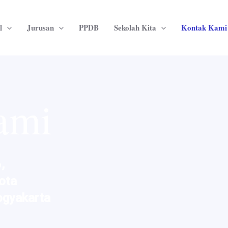
l
Jurusan
PPDB
Sekolah Kita
Kontak Kami
ami
,
ota
ogyakarta