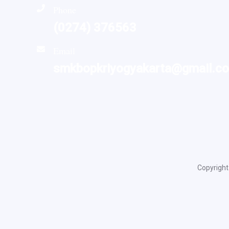
Phone
(0274) 376563
Email
smkbopkriyogyakarta@gmail.c
Copyrigh