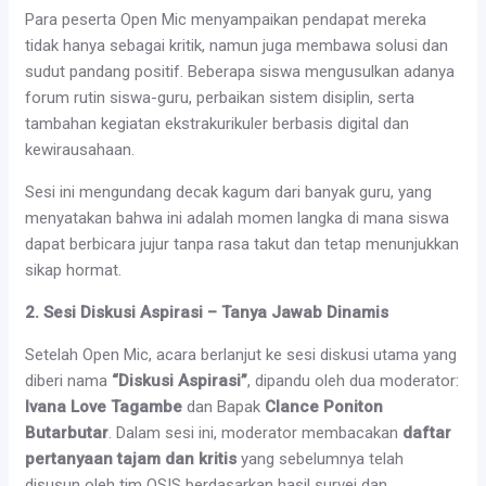
Para peserta Open Mic menyampaikan pendapat mereka
tidak hanya sebagai kritik, namun juga membawa solusi dan
sudut pandang positif. Beberapa siswa mengusulkan adanya
forum rutin siswa-guru, perbaikan sistem disiplin, serta
tambahan kegiatan ekstrakurikuler berbasis digital dan
kewirausahaan.
Sesi ini mengundang decak kagum dari banyak guru, yang
menyatakan bahwa ini adalah momen langka di mana siswa
dapat berbicara jujur tanpa rasa takut dan tetap menunjukkan
sikap hormat.
2. Sesi Diskusi Aspirasi – Tanya Jawab Dinamis
Setelah Open Mic, acara berlanjut ke sesi diskusi utama yang
diberi nama
“Diskusi Aspirasi”
, dipandu oleh dua moderator:
Ivana Love Tagambe
dan Bapak
Clance Poniton
Butarbutar
. Dalam sesi ini, moderator membacakan
daftar
pertanyaan tajam dan kritis
yang sebelumnya telah
disusun oleh tim OSIS berdasarkan hasil survei dan