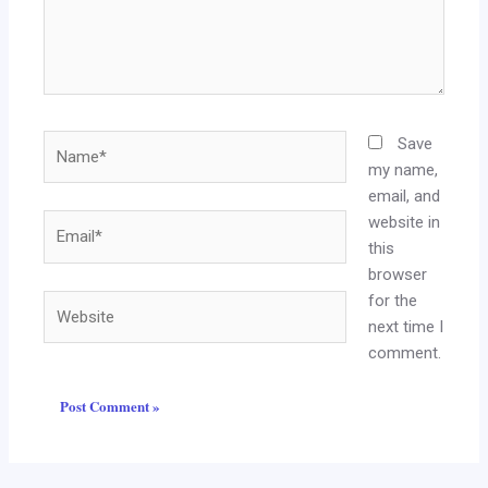
Name*
Save
my name,
email, and
website in
Email*
this
browser
for the
Website
next time I
comment.