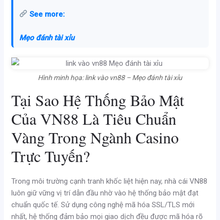
See more:
Mẹo đánh tài xỉu
Hình minh họa: link vào vn88 – Mẹo đánh tài xỉu
Tại Sao Hệ Thống Bảo Mật
Của VN88 Là Tiêu Chuẩn
Vàng Trong Ngành Casino
Trực Tuyến?
Trong môi trường cạnh tranh khốc liệt hiện nay, nhà cái VN88
luôn giữ vững vị trí dẫn đầu nhờ vào hệ thống bảo mật đạt
chuẩn quốc tế. Sử dụng công nghệ mã hóa SSL/TLS mới
nhất, hệ thống đảm bảo mọi giao dịch đều được mã hóa rõ