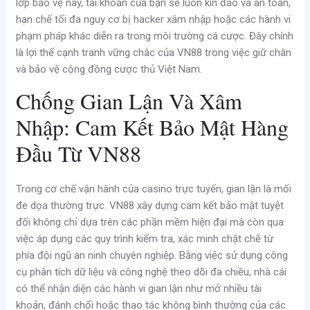
lớp bảo vệ này, tài khoản của bạn sẽ luôn kín đáo và an toàn,
hạn chế tối đa nguy cơ bị hacker xâm nhập hoặc các hành vi
phạm pháp khác diễn ra trong môi trường cá cược. Đây chính
là lợi thế cạnh tranh vững chắc của VN88 trong việc giữ chân
và bảo vệ cộng đồng cược thủ Việt Nam.
Chống Gian Lận Và Xâm
Nhập: Cam Kết Bảo Mật Hàng
Đầu Từ VN88
Trong cơ chế vận hành của casino trực tuyến, gian lận là mối
đe dọa thường trực. VN88 xây dựng cam kết bảo mật tuyệt
đối không chỉ dựa trên các phần mềm hiện đại mà còn qua
việc áp dụng các quy trình kiểm tra, xác minh chặt chẽ từ
phía đội ngũ an ninh chuyên nghiệp. Bằng việc sử dụng công
cụ phân tích dữ liệu và công nghệ theo dõi đa chiều, nhà cái
có thể nhận diện các hành vi gian lận như mở nhiều tài
khoản, đánh chổi hoặc thao tác không bình thường của các