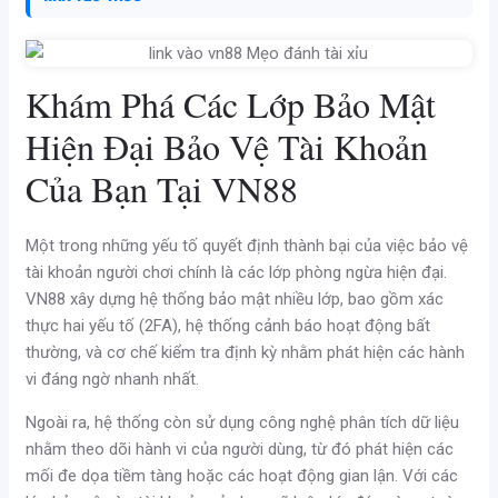
Khám Phá Các Lớp Bảo Mật
Hiện Đại Bảo Vệ Tài Khoản
Của Bạn Tại VN88
Một trong những yếu tố quyết định thành bại của việc bảo vệ
tài khoản người chơi chính là các lớp phòng ngừa hiện đại.
VN88 xây dựng hệ thống bảo mật nhiều lớp, bao gồm xác
thực hai yếu tố (2FA), hệ thống cảnh báo hoạt động bất
thường, và cơ chế kiểm tra định kỳ nhằm phát hiện các hành
vi đáng ngờ nhanh nhất.
Ngoài ra, hệ thống còn sử dụng công nghệ phân tích dữ liệu
nhằm theo dõi hành vi của người dùng, từ đó phát hiện các
mối đe dọa tiềm tàng hoặc các hoạt động gian lận. Với các