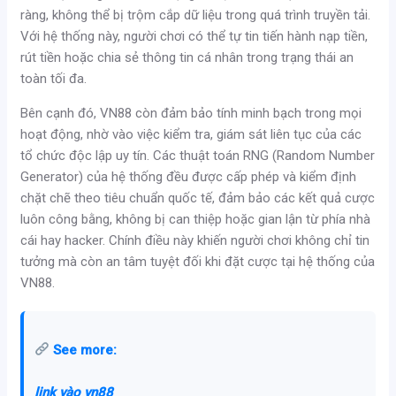
ràng, không thể bị trộm cắp dữ liệu trong quá trình truyền tải.
Với hệ thống này, người chơi có thể tự tin tiến hành nạp tiền,
rút tiền hoặc chia sẻ thông tin cá nhân trong trạng thái an
toàn tối đa.
Bên cạnh đó, VN88 còn đảm bảo tính minh bạch trong mọi
hoạt động, nhờ vào việc kiểm tra, giám sát liên tục của các
tổ chức độc lập uy tín. Các thuật toán RNG (Random Number
Generator) của hệ thống đều được cấp phép và kiểm định
chặt chẽ theo tiêu chuẩn quốc tế, đảm bảo các kết quả cược
luôn công bằng, không bị can thiệp hoặc gian lận từ phía nhà
cái hay hacker. Chính điều này khiến người chơi không chỉ tin
tưởng mà còn an tâm tuyệt đối khi đặt cược tại hệ thống của
VN88.
See more:
link vào vn88