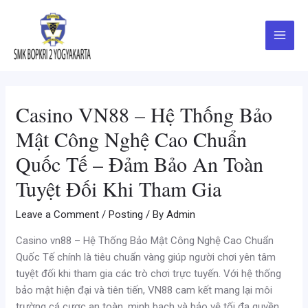
Skip
Post
Main
to
navigation
Menu
content
Casino VN88 – Hệ Thống Bảo
Mật Công Nghệ Cao Chuẩn
Quốc Tế – Đảm Bảo An Toàn
Tuyệt Đối Khi Tham Gia
Leave a Comment
/
Posting
/ By
Admin
Casino vn88 – Hệ Thống Bảo Mật Công Nghệ Cao Chuẩn
Quốc Tế chính là tiêu chuẩn vàng giúp người chơi yên tâm
tuyệt đối khi tham gia các trò chơi trực tuyến. Với hệ thống
bảo mật hiện đại và tiên tiến, VN88 cam kết mang lại môi
trường cá cược an toàn, minh bạch và bảo vệ tối đa quyền