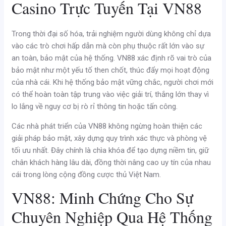
Casino Trực Tuyến Tại VN88
Trong thời đại số hóa, trải nghiệm người dùng không chỉ dựa
vào các trò chơi hấp dẫn mà còn phụ thuộc rất lớn vào sự
an toàn, bảo mật của hệ thống. VN88 xác định rõ vai trò của
bảo mật như một yếu tố then chốt, thúc đẩy mọi hoạt động
của nhà cái. Khi hệ thống bảo mật vững chắc, người chơi mới
có thể hoàn toàn tập trung vào việc giải trí, thắng lớn thay vì
lo lắng về nguy cơ bị rò rỉ thông tin hoặc tấn công.
Các nhà phát triển của VN88 không ngừng hoàn thiện các
giải pháp bảo mật, xây dựng quy trình xác thực và phòng vệ
tối ưu nhất. Đây chính là chìa khóa để tạo dựng niềm tin, giữ
chân khách hàng lâu dài, đồng thời nâng cao uy tín của nhau
cái trong lòng cộng đồng cược thủ Việt Nam.
VN88: Minh Chứng Cho Sự
Chuyên Nghiệp Qua Hệ Thống