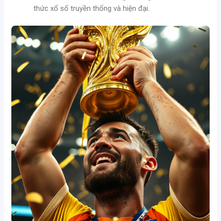
thức xổ số truyền thống và hiện đại.