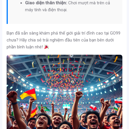
Giao diện thân thiện:
Chơi mượt mà trên cả
máy tính và điện thoại.
Bạn đã sẵn sàng khám phá thế giới giải trí đỉnh cao tại GO99
chưa? Hãy chia sẻ trải nghiệm đầu tiên của bạn bên dưới
phần bình luận nhé!