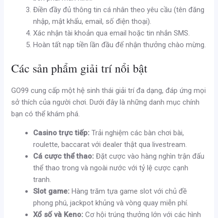
Điền đầy đủ thông tin cá nhân theo yêu cầu (tên đăng
nhập, mật khẩu, email, số điện thoại).
Xác nhận tài khoản qua email hoặc tin nhắn SMS.
Hoàn tất nạp tiền lần đầu để nhận thưởng chào mừng.
Các sản phẩm giải trí nổi bật
GO99 cung cấp một hệ sinh thái giải trí đa dạng, đáp ứng mọi
sở thích của người chơi. Dưới đây là những danh mục chính
bạn có thể khám phá.
Casino trực tiếp:
Trải nghiệm các bàn chơi bài,
roulette, baccarat với dealer thật qua livestream.
Cá cược thể thao:
Đặt cược vào hàng nghìn trận đấu
thể thao trong và ngoài nước với tỷ lệ cược cạnh
tranh.
Slot game:
Hàng trăm tựa game slot với chủ đề
phong phú, jackpot khủng và vòng quay miễn phí.
Xổ số và Keno:
Cơ hội trúng thưởng lớn với các hình