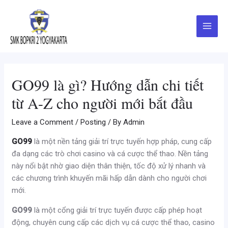
Skip
Post
Main
to
navigation
Menu
content
GO99 là gì? Hướng dẫn chi tiết
từ A-Z cho người mới bắt đầu
Leave a Comment
/
Posting
/ By
Admin
GO99
là một nền tảng giải trí trực tuyến hợp pháp, cung cấp
đa dạng các trò chơi casino và cá cược thể thao. Nền tảng
này nổi bật nhờ giao diện thân thiện, tốc độ xử lý nhanh và
các chương trình khuyến mãi hấp dẫn dành cho người chơi
mới.
GO99
là một cổng giải trí trực tuyến được cấp phép hoạt
động, chuyên cung cấp các dịch vụ cá cược thể thao, casino