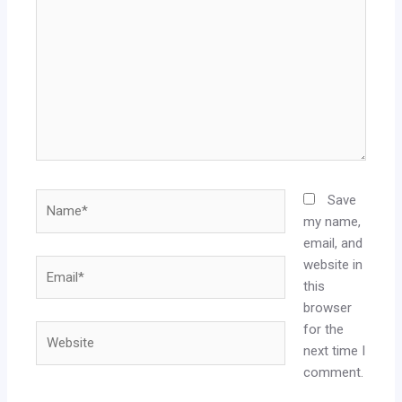
Name*
Save
my name,
email, and
website in
Email*
this
browser
for the
Website
next time I
comment.