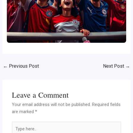
←
Previous Post
Next Post
→
Leave a Comment
Your email address will not be published.
Required fields
are marked
*
Type
here..