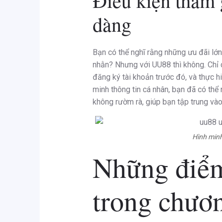
Điều kiện tham 
dàng
Bạn có thể nghĩ rằng những ưu đãi lớn
nhằn? Nhưng với UU88 thì không. Chỉ 
đăng ký tài khoản trước đó, và thực 
minh thông tin cá nhân, bạn đã có thể
không rườm rà, giúp bạn tập trung vào
Hình min
Những điểm
trong chươn