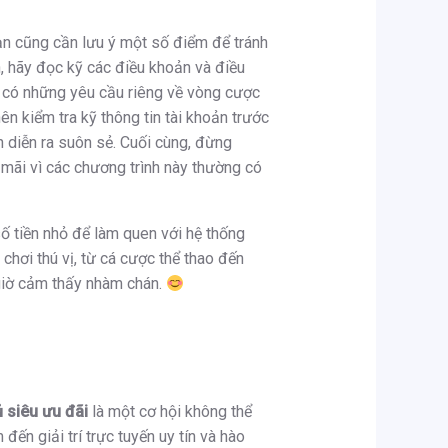
ạn cũng cần lưu ý một số điểm để tránh
, hãy đọc kỹ các điều khoản và điều
u có những yêu cầu riêng về vòng cược
ên kiểm tra kỹ thông tin tài khoản trước
 diễn ra suôn sẻ. Cuối cùng, đừng
 mãi vì các chương trình này thường có
ố tiền nhỏ để làm quen với hệ thống
ò chơi thú vị, từ cá cược thể thao đến
giờ cảm thấy nhàm chán.
 siêu ưu đãi
là một cơ hội không thể
ến giải trí trực tuyến uy tín và hào