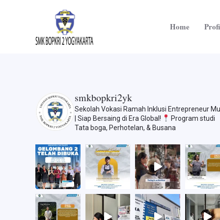
Skip
to
Home
Profi
content
smkbopkri2yk
Sekolah Vokasi Ramah Inklusi
Entrepreneur M
| Siap Bersaing di Era Global!
Program studi
Tata boga, Perhotelan, & Busana