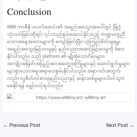
Conclusion
W88 ကာစီနို ပလက်ဖောင်း၏ အရည်အသွေးအပေါ်တွင် ခြုံငုံ
သုံးသပ်ခြင်းဆိုရင်၊ ၎င်းသည်စွမ်းဆောင်နိုင်သည့် ကဏ္ဍမတူညီ
သောအနေအထားများကို ကျော်ဖြတ်ပြီး၊ ယုံကြည်စိတ်ချရမှု၊
အရည်အသွေးမြင့်မားမှုနှင့် နည်းပညာအဆင့်မြင့်မားမှုကို ခံစား
နိုင်ပါသည်။ သည် platform ၏ မျိုးစုံသောဂိမ်းများ၊
အကျိုးအမြတ်အပြည့်အဝအတွေ့အကြုံများနှင့် ဆောင်ရွက်မှုများ
များစွာသောအမူအရာပေးစွမ်းနိုင်ပါသည်။ အနာဂတ်အတွက်
လည်း လူစိတ်ဝင်စားမဲ့နည်းပညာနှင့် ဆန်းသစ်မှုများပါဝင်သွား
စေနိုင်ရန် မျှော်လင့်ရပါသည်။
←
Previous Post
Next Post
→