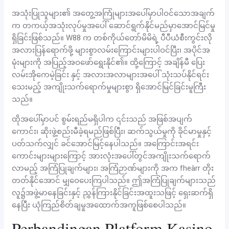
အသုံးပြုသူများ၏ အတွေ့အကြုံများအပေါ်မှာပါဝင်သောအချက်
က တကယ့်အသုံးလုပ်မှုအပေါ် ဆောင်ရွက်နိုင်မည်မှာအောင်မြင်မှု
ရှိခြင်းဖြစ်သည်။ W88 က တစ်ကိုယ်တော်မိမိရဲ့ ပီပီယံစီးကွင်းလို
အလားပြန်ရောက်ဖို့ များစွာလမ်းကြောင်းများပါဝင်ပြီး၊ အပိုင်အ
မုံးများကို အပြည့်အဝဖော်ရွေးနိုင်၏။ ထို့ကြောင့် အချိန်မီ ပြေး
လမ်းအိုကေမဲ့ခြင်း နှင့် အလားအလာများအပေါ် သုံးသပ်နိုင်ရင်း
သေးမည့် အကျိုးသက်ရောက်မှုများစွာ ရှိအောင်မြင်ခြင်းမူကြီး
သည်။
ထိုအပေါ်မှာပင် စွမ်းရည်မရှိပါက ၎င်းသည် အဖြစ်အပျက်
ကောင်း၊ ဆိုးဖွဲ့စည်းမီခဲ့ရမည်ဖြစ်ပြီး၊ ဆက်သွယ်မှုကို ခိုင်မာမှုနှင့်
ပတ်သက်လျှင် ခင်အောင်မြင့်နေပါသည်။ အကြောင်းအရင်း
ကောင်းများများကြောင့် အားလုံးအပေါ်တွင်အကျိုးသက်ရောက်
လာမည့် အကြံပြုချက်များ၊ အကြံဉာဏ်များကို အက fheàrr တိုး
တတ်နိုင်အောင် မျှဝေပေးကြပါသည်။ ဤအကြံပြုချက်များသည်
လူ၌အဖွဲ့မာနေခြင်းနှင့် ညွှန်ကြားနိုင်ခြင်းအထူးသဖြင့် ရှေးဆက်ရှိ
နေပြီး ယုံကြည်စိတ်ချမှုအထောက်အကူဖြစ်စေပါသည်။
Perbandingan Platform Kasino