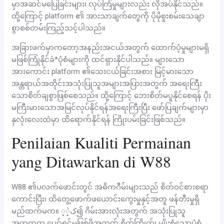
မှာအဆင်မပြေခြင်းများ၊ လုပ်ကြံမှုများလည်း လိုအပ်နိုင်သည်။
ထို့ကြောင့် platform ၏ အားသာချက်တွေကို ပိုမိုစူးစမ်းသေချာ
စွာစစ်တမ်းကြည့်သင့်ပါသည်။
အခြားဖက်မှာကတော့အနည်းအငယ်အတွက် ထောက်ပံ့မှုများမရှိ
မဖြစ်ကြုံနိုင်ခဲ*ပုံစံများကို ထင်ရှားနိုင်ပါသည်။ များသော
အားကောင်း platform ၏သေးငယ်ခြင်းအစား မြင့်မားသော
အန္တရာယ်အတိုင်းအသုံးပြုသူအများအပြားအတွက် အရေးကြီး
သောစိတ်ချစွာဖြစ်စေသည်။ ထို့ကြောင့် ဘေးစိတ်မပူနိုင်စေရန် ပိုး
မကြီးမားသောအမြင်လုပ်နိုင်ရန်အရေးကြီးပြီး ဖော်ပြချက်များမှာ
နှလုံးလေးထဲမှာ ထိရောက်နိုင်ရန် ကြိုးပမ်းခြင်းဖြစ်သည်။
Penilaian Kualiti Permainan
yang Ditawarkan di W88
W88 ၏ပလက်ဖောင်းတွင် အဓိကဂီမ်းများသည် စိတ်ဝင်စားစရာ
ကောင်းပြီး၊ ထိတွေ့ဖောက်ဖယောင်းကွေးမှုနှင့်အတူ ဖန်တီးမှုရှိ
မည်ထက်မက။ ک့ဲ့၍ ဂိမ်းအားလုံးအတွက် အသုံးပြုသူ
အတူတကွ ပျော်ရွှင်မှုဖြစ်ဖို့အတွက် စိတ်ကြိုက်၊ မျိုးစုံသောပုံစံ