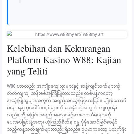
Kelebihan dan Kekurangan
Platform Kasino W88: Kajian
yang Teliti
W88 ဟာလည်း အကျိုးကျေးဇူးများနှင့် ဆန့်ကျင်ဘက်များကို
တိတိကျကျ ဆန်းစစ်အကြံပြုထားသည်။ တစ်ဖန်ကတော့
အသုံးပြုသူများအတွက် အရည်အသွေးမြင့်မားခြင်း၊ မျိုးစုံသောဂိ
မ်းများနှင့် ပူးပေါင်းစနစ်များကို ပေးနိုင်တဲ့အတွက် ကျယ္ဝန်း
သည်။ ထို့အပြင်၊ အရည်အသွေးမြင့်မားသော ဂိမ်းများကို
ပေးအပ်ခြင်းနဲ့အတူ၊ ယုံကြည်စိတ်ချရမှု ပိုမိုအောင်မြင်စေနိုင်
သည့်ကန့်သတ်ချက်များလည်း ရှိသည်။ ဥပမာကတော့ ပလက်ဖုံး