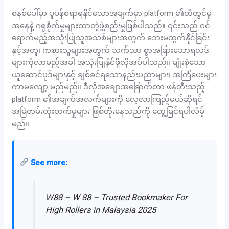
စနစ်ပေါ်မှာ ပူပန်စရာရနိုင်သောအချက်မှာ platform ၏တီထွင်မှု
အနေနဲ့ ဂရုစိုက်မှုများထာတဲ့ဖွဲ့စည်းမှုဖြစ်ပါသည်။ ၎င်းသည် ဝင်
ရောက်မည့်အသုံးပြုသူအသစ်များအတွက် ဘေးမထွက်နိုင်ခြင်း
နှင့်အတူ၊ ကစားသူများအတွက် သက်သာ စွာအခြားသောရလဒ်
များကိုလာမည့်အခါ အသုံးပြုနိုင်ဖို့လိုအပ်ပါသည်။ မျိုးစုံသော
ယူဆောင်ပုဒ်များနှင့် ချစ်ခင်ရသောနည်းပညာများ၊ အကြံပေးများ
ကာမလျော့ မည်မည်။ ဒီလိုအချောအခြောက်တာ ဖန်တီးသည့်
platform ၏အချက်အလက်များကို လေ့လာကြည့်မယ်ဆိုရင်
အမြဲတမ်းတိုးတက်မှုများ ဖြစ်တိုးနေသည်ကို တွေ့မြင်ရပါလိမ့်
မည်။
See more:
W88 – W 88 – Trusted Bookmaker For
High Rollers in Malaysia 2025