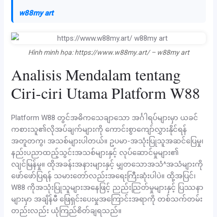
w88my art
Hình minh họa: https://www.w88my.art/ – w88my art
Analisis Mendalam tentang
Ciri-ciri Utama Platform W88
Platform W88 တွင်အဓိကသေချာသော အင်္ဂါရပ်များမှာ ယခင်
ကစားသူ၏လိုအပ်ချက်များကို ကောင်းစွာကျော်လွှားနိုင်ရန်
အတူတကွ၊ အသစ်များပါတယ်။ ဥပမာ-အသုံးပြုသူအဆင်ပြေမှု၊
နည်းပညာထည့်သွင်းအသစ်များနှင့် လုပ်ဆောင်မှုများ၏
လျင်မြန်မှု။ ထိုအခန်းအနားများနှင့် မျှတသောအသံ^အသံများကို
ဖော်ဖော်ပြရန် သမားတော်လည်းအရေးကြီးဆုံးပါပဲ။ ထို့အပြင်၊
W88 ကိုအသုံးပြုသူများအနေဖြင့် ညည်းညြတ်မှုများနှင့် ပြဿနာ
များမှာ အချိန်မီ ဖြေရှင်းပေးမှုအကြောင်းအရာကို တစ်သက်တမ်း
တည်းလည်း ယုံကြည်စိတ်ချရသည်။