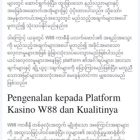
များတွင် ဆောင်ရွက်ခဲ့ပြီး၊ ထူးခြားသော နည်းပညာများနှင့်
အခြေခံအဆောက်အအုံများဖြင့် ပံ့ပိုးထားပါသည်။ သို့သော်၊
အမှန်တကယ်အရည်အသွေးတွင် မည်သည့်အချက်များအပေါ်
မူတည်၍ သုံးသပ်နိုင်မည်နည်း။
ဒါကြောင့် ယခုတွင် W88 ကာစီနို ပလက်ဖောင်း၏ အရည်အသွေး
ကို မည်သည့်အချက်များအပေါ် မူတည်၍ အခိုင်အမာသော
လေ့လာမှုများအဖြစ် ခွဲခြားသုံးသပ်ပေးသွားမည်ဖြစ်ပါသည်။
ယင်းလေ့လာမှုများအနေဖြင့် platform ၏အင်္ဂါရပ်များ၊ အားသာ
ချက်များနှင့် ချို့ယွင္းချက်များကို ပြောကြားမည်ဖြစ်ပြီး၊ မတူညီ
သောအမြင်များအားလုံးအပေါ် မေးခွန်းတင်ကာ မျှဝေပေးမည်
ဖြစ်သည်။
Pengenalan kepada Platform
Kasino W88 dan Kualitinya
W88 ကာစီနို တစ်ခုလုံးအတွက် မျိုးစုံသော အကြောင်းအရာများ
ကို အထူးသဖြင့်ပါဝင်စေခဲ့ပြီး၊ လူများ၏ အသုံးပြုမှုအာရုံစိုက်
ချက်နှင့် လိုအပ်ချက်များအတွက် သင့်တင့်သည့်ဆောင်ရွက်မှု