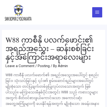
Skip
Post
Main
to
navigation
Menu
content
W88 ကာစီနို ပလက်ဖောင်း၏
အရည်အသွေး – ဆန်းစစ်ခြင်း
နှင့်အကြောင်းအရာလေးများ
Leave a Comment
/
Posting
/ By
Admin
W88 ကာစီနို ပလက်ဖောက်၏ အရည်အသွေးအပေါ်တွင် စုစည်း
ခြင်း၊ သုံးသပ်ခြင်းနှင့် ၎င်း၏ စွမ်းဆောင်ရည်များအပေါ်တွင်
မျိုးစုံသော တင်ပြချက်တစ်ခုပြုလုပ်လာသောအတွက် ဖြစ်
ပါသည်။ မကြာသေးမီနှစ်ပိုင်းအတွင်း W88 သည် ကစားသူများ
အတွက် စိတ်ဝင်စားဖွယ်ကောင်းသော အကောင်းဆုံး
အတွေ့အကြုံများကို ပေးနိုင်ရန်အတွက် မျိုးစုံသော အခန်းအနား