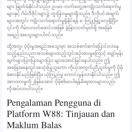
များ ဖြုတ်ခံနိုင်ပါသည်။ ဥပမာ-လက်တွေ့အကျိုးသက်ရောက်မှု
များနှင့် ဂိမ်းဒီဇိုင်းများ၌ ထူးခြားမှုများရှိသည်။ ဒီလိုပင်အချက်
များအတွင်း ကျိုးသက်ရောက်မှုရှိနိုင်ရန် ေတြ႔မြင္ရလေ့ရှိပြီး၊
၎င်းကို ဂိမ်းပလတ်ဖောင်းအဖြစ် ခွဲခြားသတ်မှတ်ဖို့ အခြေခံ
အရည်အသွေးများပါဝင်သည်။
ထို့အတူ၊ ပံ့ပိုးမှုအရည်အသွေးမှာ အသစ်စက်စက်ပြောင်းလဲနေ
သည့်နည်းပညာအသစ်များထည့်သွင်းစဉ်းစားမှုကြောင့် မျှော်မှန်း
ချက်များပြားပြားများပြား များအောင်မြင်နေပါသည်။ ဤ
အခြေအနေတွင်အသုံးပြုသူကော ကိုယ့်အတွက်ညီညွတ်မှုကို ပိုမို
ခံစားနိုင်မည်ဖြစ်ပြီး၊ ယုံကြည်မှု ကောင်းမွန်လာနိုင်ပါသည်။ ဤ
အားထားမှုကို၂ဖြစ်အောင် ပိုမို၏မာပါရန်မီးရထားများလည်း
လိုအပ်လာပါသည်။
Pengalaman Pengguna di
Platform W88: Tinjauan dan
Maklum Balas