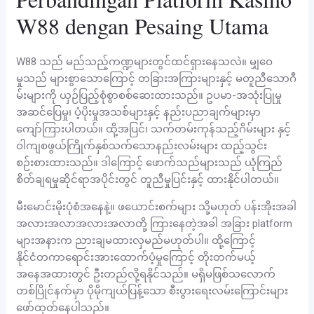
W88 dengan Pesaing Utama
W88 သည် မည်သည့်ကဏ္ဍများတွင်ထင်ရှားနေသလဲ။ မျှဝေ
မှုသည် များစွာသောကြောင့် တခြားအကြားများနှင့် မတူညီသောဂီ
မ်းများကို ယှဉ်ပြည့်စုံစွာစစ်ဆေးထားသည်။ ဥပမာ-အသုံးပြုမှု
အဆင်ပြေမှု၊ ပံ့ပိုးမှုအသစ်များနှင့် နည်းပညာချက်များမှာ
ကျော်ကြားပါတယ်။ ထို့အပြင်၊ သက်တမ်းကုန်သည့်ဂိမ်းများ နှင့်
ဝါကျစဖွယ်ကြိုက်နှစ်သက်သောနည်းလမ်းများ ထည့်သွင်း
စဉ်းစားထားသည်။ ဒါကြောင့် ဖောက်သည်များသည် ယုံကြည်
စိတ်ချရမှုဆိုင်ရာအပိုင်းတွင် တူညီမှုပြင်းနှင့် ထားနိုင်ပါတယ်။
မီးမောင်းမိုးပုံစံအနေနဲ့။ ဖယောင်းစက်များ သို့မဟုတ် ပန်းအိုးအခါ
အလားအလာအလားအလာတို့ ကြားနေတဲ့အခါ အခြား platform
များအနားက ညားချမထားလှမည်မဟုတ်ပါ။ ထို့ကြောင့်
နိုင်ငံတကာရောင်းအားထောက်ပံ့မှုကြောင့် တိုးတက်မယ့်
အနေအထားတွင် ဦးတည်လို့ရနိုင်သည်။ မရှိမဖြစ်သလောက်
တစ်ပြိုင်နက်မှာ ပိုမိုကျယ်ပြန့်သော စီးပွားရေးလမ်းကြောင်းများ
ဖော်ထုတ်နေပါသည်။