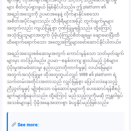
များ စိတ်လှုပ်ရှားဖွယ် ဖြစ်နိုင်ပါသည်။ ဤ platform ၏
အရည်အသွေးကို ဥပမာအနေနဲ့ လိုက်နာနိုင်စေသော
အစိတ်အပိုင်းများသည်၊ သီအိုရီများအပြင် တွက်ချက်မှုများ
အတွက်လည်း ကျယ်ပြန့်စွာ ဂုဏ်ပြုမှုရရှိသည်။ ထို့ကြောင့်
အသုံးပြုသူများအတွက် ပိုမိုယုံကြည်စိတ်ချရမှု၊ ချောမောပြီးထိ
ထိရောက်ရောက်သော အတွေ့အကြုံများဖော်ဆောင်နိုင်ပါတယ်။
အရည်အသွေးစစ်ဆေးမှုအတွက် ကောင်းမွန်သော သတ်မှတ်ချက်
များမှာ တင်ပြပါမည်။ ဥပမာ—စနစ်တကျ ရှားပါးမည့် ပုံစံများ၊
ပံ့ပိုးမှုအာမခံထားမှု၊ နည်းပညာတိုးတက်မှုနှင့် လယ်မြေများ
အတွက်အသုံးပြုမှု။ ထိုအတူတူပင်လျှင် W88 ၏ platform ရဲ့
သက်တမ်းအတိုင်းအတာသည် လျှင်မြန်စွာ ပြောင်းလဲနေသည့်
ညီညွတ်မှုနှင့် မျိုးစုံသော ဝန်ဆောင်မှုများကို ပေးဆောင်ရန်စီစဉ်
ချက်များရှိနေပါသည်။ ထို့ကြောင့် မည်သည့်လူကိုမဆို ဣန္တဝါရုပ်
အသစ်များနှင့် ပိုမိုအနေအထားစွာ ခံယူနိုင်မည်ဖြစ်သည်။
See more: