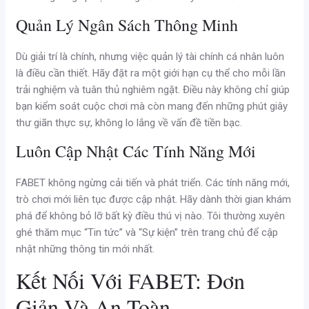
Quản Lý Ngân Sách Thông Minh
Dù giải trí là chính, nhưng việc quản lý tài chính cá nhân luôn
là điều cần thiết. Hãy đặt ra một giới hạn cụ thể cho mỗi lần
trải nghiệm và tuân thủ nghiêm ngặt. Điều này không chỉ giúp
bạn kiểm soát cuộc chơi mà còn mang đến những phút giây
thư giãn thực sự, không lo lắng về vấn đề tiền bạc.
Luôn Cập Nhật Các Tính Năng Mới
FABET không ngừng cải tiến và phát triển. Các tính năng mới,
trò chơi mới liên tục được cập nhật. Hãy dành thời gian khám
phá để không bỏ lỡ bất kỳ điều thú vị nào. Tôi thường xuyên
ghé thăm mục “Tin tức” và “Sự kiện” trên trang chủ để cập
nhật những thông tin mới nhất.
Kết Nối Với FABET: Đơn
Giản Và An Toàn