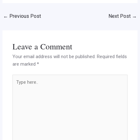
←
Previous Post
Next Post
→
Leave a Comment
Your email address will not be published.
Required fields
are marked
*
Type
here..