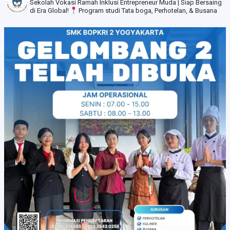
Sekolah Vokasi Ramah Inklusi
Entrepreneur Muda | Siap Bersaing
di Era Global!
Program studi Tata boga, Perhotelan, & Busana