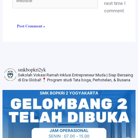
next time I
comment.
smkbopkri2yk
Sekolah Vokasi Ramah Inklusi
Entrepreneur Muda | Siap Bersaing
di Era Global!
Program studi Tata boga, Perhotelan, & Busana