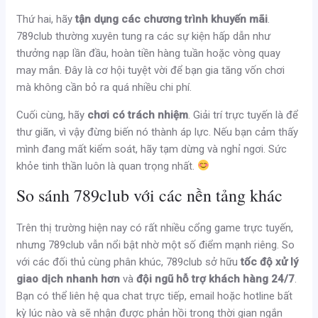
Thứ hai, hãy
tận dụng các chương trình khuyến mãi
.
789club thường xuyên tung ra các sự kiện hấp dẫn như
thưởng nạp lần đầu, hoàn tiền hàng tuần hoặc vòng quay
may mắn. Đây là cơ hội tuyệt vời để bạn gia tăng vốn chơi
mà không cần bỏ ra quá nhiều chi phí.
Cuối cùng, hãy
chơi có trách nhiệm
. Giải trí trực tuyến là để
thư giãn, vì vậy đừng biến nó thành áp lực. Nếu bạn cảm thấy
mình đang mất kiểm soát, hãy tạm dừng và nghỉ ngơi. Sức
khỏe tinh thần luôn là quan trọng nhất.
So sánh 789club với các nền tảng khác
Trên thị trường hiện nay có rất nhiều cổng game trực tuyến,
nhưng 789club vẫn nổi bật nhờ một số điểm mạnh riêng. So
với các đối thủ cùng phân khúc, 789club sở hữu
tốc độ xử lý
giao dịch nhanh hơn
và
đội ngũ hỗ trợ khách hàng 24/7
.
Bạn có thể liên hệ qua chat trực tiếp, email hoặc hotline bất
kỳ lúc nào và sẽ nhận được phản hồi trong thời gian ngắn