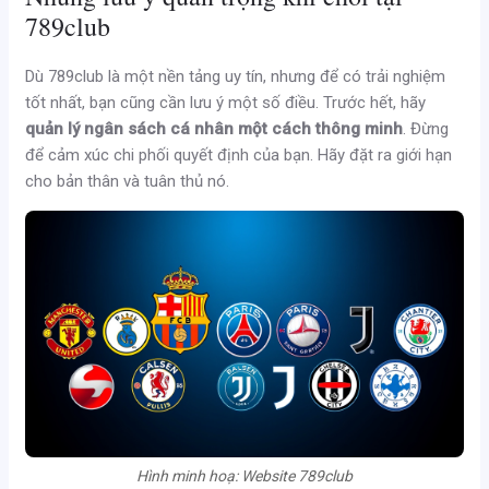
789club
Dù 789club là một nền tảng uy tín, nhưng để có trải nghiệm
tốt nhất, bạn cũng cần lưu ý một số điều. Trước hết, hãy
quản lý ngân sách cá nhân một cách thông minh
. Đừng
để cảm xúc chi phối quyết định của bạn. Hãy đặt ra giới hạn
cho bản thân và tuân thủ nó.
Hình minh hoạ: Website 789club