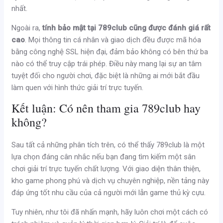
nhất.
Ngoài ra,
tính bảo mật tại 789club cũng được đánh giá rất
cao
. Mọi thông tin cá nhân và giao dịch đều được mã hóa
bằng công nghệ SSL hiện đại, đảm bảo không có bên thứ ba
nào có thể truy cập trái phép. Điều này mang lại sự an tâm
tuyệt đối cho người chơi, đặc biệt là những ai mới bắt đầu
làm quen với hình thức giải trí trực tuyến.
Kết luận: Có nên tham gia 789club hay
không?
Sau tất cả những phân tích trên, có thể thấy 789club là một
lựa chọn đáng cân nhắc nếu bạn đang tìm kiếm một sân
chơi giải trí trực tuyến chất lượng. Với giao diện thân thiện,
kho game phong phú và dịch vụ chuyên nghiệp, nền tảng này
đáp ứng tốt nhu cầu của cả người mới lẫn game thủ kỳ cựu.
Tuy nhiên, như tôi đã nhấn mạnh, hãy luôn chơi một cách có