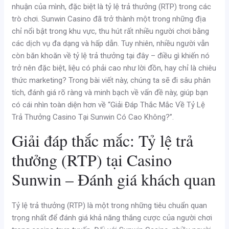
nhuận của mình, đặc biệt là tỷ lệ trả thưởng (RTP) trong các
trò chơi. Sunwin Casino đã trở thành một trong những địa
chỉ nổi bật trong khu vực, thu hút rất nhiều người chơi bằng
các dịch vụ đa dạng và hấp dẫn. Tuy nhiên, nhiều người vẫn
còn băn khoăn về tỷ lệ trả thưởng tại đây – điều gì khiến nó
trở nên đặc biệt, liệu có phải cao như lời đồn, hay chỉ là chiêu
thức marketing? Trong bài viết này, chúng ta sẽ đi sâu phân
tích, đánh giá rõ ràng và minh bạch về vấn đề này, giúp bạn
có cái nhìn toàn diện hơn về “Giải Đáp Thắc Mắc Về Tỷ Lệ
Trả Thưởng Casino Tại Sunwin Có Cao Không?”.
Giải đáp thắc mắc: Tỷ lệ trả
thưởng (RTP) tại Casino
Sunwin – Đánh giá khách quan
Tỷ lệ trả thưởng (RTP) là một trong những tiêu chuẩn quan
trọng nhất để đánh giá khả năng thắng cược của người chơi