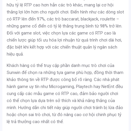
hữu tỷ lệ RTP cao hơn hẳn các trò khác, mang lại cơ hội
thắng lợi lớn hơn cho người chơi. Điển hình như các dòng slot
có RTP lên đến 97%, các trò baccarat, blackjack, roulette –
những game cổ điển có tỷ lệ thắng trung bình từ 98% trở lên.
Đối với game slot, việc chọn lựa các game có RTP cao là
chiến lược giúp tối ưu hóa lợi nhuận từ quá trình chơi dài hơi,
đặc biệt khi kết hợp với các chiến thuật quản lý ngân sách
hiệu quả.
Khách hàng có thể truy cập phần danh mục trò chơi của
Sunwin để chọn ra những tựa game phù hợp, đồng thời tham
khảo thông tin về RTP được công bố rõ ràng. Các nhà phát
hành game uy tín như Microgaming, Playtech hay NetEnt đều
cung cấp các mẫu game có RTP cao, đảm bảo người chơi
có thể chọn lựa dựa trên sở thích và khả năng thắng của
mình. Hướng dẫn chi tiết này giúp người chơi tránh bị lừa đảo
hoặc chọn sai trò chơi, từ đó nâng cao cơ hội chinh phục tỷ
lệ trả thưởng cao nhất có thể.