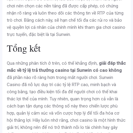
chơi nên chọn các nền tảng đã được cấp phép, có chứng
nhận rõ ràng và luôn theo dõi các thông tin về RTP của từng
trò chơi. Bằng cách này, sẽ hạn chế tối đa các rủi ro và bảo
vệ quyền lợi cá nhân của chính mình khi tham gia chơi casino
trực tuyến, đặc biệt là tại Sunwin.
Tổng kết
Qua những phân tích ở trên, có thể khẳng định,
giải đáp thắc
mắc về tỷ lệ trả thưởng casino tại Sunwin có cao không
đã phần nào rõ ràng hơn trong mắt người chơi. Sunwin
Casino đã nỗ lực duy trì các tỷ lệ RTP cao, minh bạch và
công bằng, tạo điều kiện tối đa để người chơi có thể khai
thác lợi thế của mình. Tuy nhiên, quan trọng hơn cả vẫn là
cách bạn tận dụng các thông số này theo chiến lược phù
hợp, quản lý cảm xúc và vốn cược hợp lý để tối đa hóa cơ
hội thắng lợi. Hãy luôn nhớ rằng, chơi casino là một hình thức
giải trí, không nên để nó trở thành nỗi lo tài chính hay gây