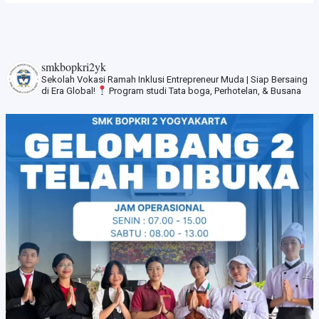
smkbopkri2yk
Sekolah Vokasi Ramah Inklusi
Entrepreneur Muda | Siap Bersaing
di Era Global!
Program studi Tata boga, Perhotelan, & Busana