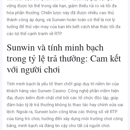
vững được lợi thế trong dài hạn, giảm thiểu rủi ro và tối đa
hóa phần thưởng. Chiến lược này đã được nhiều cao thủ
thành công áp dụng, và Sunwin hoàn toàn có thể là nơi lý
tưởng để thử vận may của bạn khi biết cách khai thác tối đa
các lợi thế cạnh tranh về RTP.
Sunwin và tính minh bạch
trong tỷ lệ trả thưởng: Cam kết
với người chơi
Tính minh bạch là yếu tố then chốt giúp duy trì niềm tin của
khách hàng vào Sunwin Casino. Công nghệ phần mềm hiện
đại, được kiểm định chặt chẽ bởi các tổ chức độc lập, giúp
đảm bảo tỷ lệ trả thưởng không bị thao tác hay chỉnh sửa sai
lệch. Ngoài ra, Sunwin luôn công khai các thông số về RTP
của từng trò chơi, hướng đến xây dựng môi trường chơi công
bằng, minh bạch và đáng tin cậy cho tất cả người chơi.