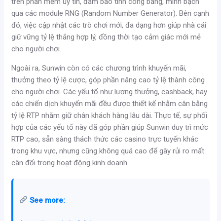
trên phần mềm uy tín, đảm bảo tính công bằng, minh bạch
qua các module RNG (Random Number Generator). Bên cạnh
đó, việc cập nhật các trò chơi mới, đa dạng hơn giúp nhà cái
giữ vững tỷ lệ thắng hợp lý, đồng thời tạo cảm giác mới mẻ
cho người chơi.
Ngoài ra, Sunwin còn có các chương trình khuyến mãi,
thưởng theo tỷ lệ cược, góp phần nâng cao tỷ lệ thành công
cho người chơi. Các yếu tố như lương thưởng, cashback, hay
các chiến dịch khuyến mãi đều được thiết kế nhằm cân bằng
tỷ lệ RTP nhằm giữ chân khách hàng lâu dài. Thực tế, sự phối
hợp của các yếu tố này đã góp phần giúp Sunwin duy trì mức
RTP cao, sẵn sàng thách thức các casino trực tuyến khác
trong khu vực, nhưng cũng không quá cao để gây rủi ro mất
cân đối trong hoạt động kinh doanh.
See more: