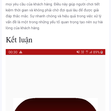
mọi yêu cầu của khách hàng. Điều này giúp người chơi tiết
kiệm thời gian và không phải chờ đợi quá lâu để được giải
đáp thắc mắc. Sự nhanh chóng và hiệu quả trong việc xử lý
vấn đề là một trong những yếu tố quan trọng tạo nên sự hài
lòng của khách hàng.
Kết luận