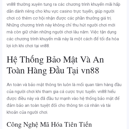
vn88 thường xuyên tung ra các chương trình khuyến mãi hấp
dẫn dành riêng cho khu vực casino trực tuyến, giúp người
chơi có thêm cơ hội nhận được các phần thưởng giá trị.
Những chương trình này không chỉ thu hút người chơi mới
mà còn giữ chân những người chơi lâu năm. Việc tận dụng
các chương trình khuyến mãi này là một cách để tối đa hóa
lợi ích khi chơi tại vn88.
Hệ Thống Bảo Mật Và An
Toàn Hàng Đầu Tại vn88
An toàn và bảo mật thông tin luôn là mối quan tâm hàng đầu
của người chơi khi tham gia cá cược trực tuyến. vn88 hiểu
được điều này và đã đầu tư mạnh vào hệ thống bảo mật để
đảm bảo an toàn tuyệt đối cho thông tin cá nhân và tài
khoản của người chơi.
Công Nghệ Mã Hóa Tiên Tiến