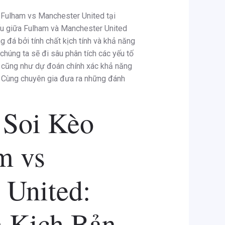
n Fulham vs Manchester United tại
ấu giữa Fulham và Manchester United
 đá bởi tính chất kịch tính và khả năng
 chúng ta sẽ đi sâu phân tích các yếu tố
n, cũng như dự đoán chính xác khả năng
y. Cùng chuyên gia đưa ra những đánh
 Soi Kèo
m vs
 United:
 Kịch Bản