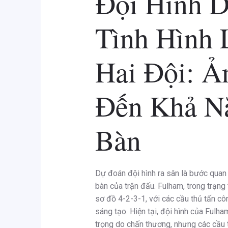
Đội Hình D
Tình Hình 
Hai Đội: 
Đến Khả N
Bàn
Dự đoán đội hình ra sân là bước quan 
bàn của trận đấu. Fulham, trong trạng 
sơ đồ 4-2-3-1, với các cầu thủ tấn cô
sáng tạo. Hiện tại, đội hình của Fulha
trọng do chấn thương, nhưng các cầu 