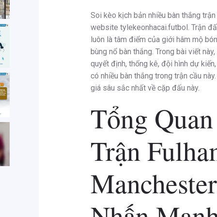
Soi kèo kịch bản nhiều bàn thắng trậ
website tylekeonhacai.futbol. Trận đ
luôn là tâm điểm của giới hâm mộ bóng
bùng nổ bàn thắng. Trong bài viết này,
quyết định, thống kê, đội hình dự kiế
có nhiều bàn thắng trong trận cầu nà
giá sâu sắc nhất về cặp đấu này.
Tổng Quan
Trận Fulha
Manchester
Nhấn Mạnh