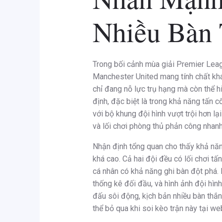
Nhiều Bàn
Trong bối cảnh mùa giải Premier Leag
Manchester United mang tính chất khá
chỉ đang nỗ lực trụ hạng mà còn thể 
định, đặc biệt là trong khả năng tấn 
với bộ khung đội hình vượt trội hơn l
và lối chơi phòng thủ phản công nhanh
Nhận định tổng quan cho thấy khả năng
khá cao. Cả hai đội đều có lối chơi t
cá nhân có khả năng ghi bàn đột phá.
thống kê đối đầu, và hình ảnh đội hìn
đấu sôi động, kịch bản nhiều bàn thắ
thể bỏ qua khi soi kèo trận này tại we