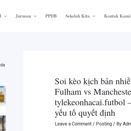
Post
navigation
l
Jurusan
PPDB
Sekolah Kita
Kontak Kami
uda
Soi kèo kịch bản nhiề
Fulham vs Manchester
tylekeonhacai.futbol –
yếu tố quyết định
Leave a Comment
/
Posting
/ By
Adm