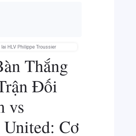
Bàn Thắng
Trận Đối
m vs
 United: Cơ