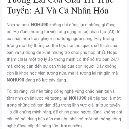
Tuyến: AI Và Cá Nhân Hóa
Nhìn xa hơn,
NOHU90
không chỉ dừng lại ở những gì đang
có. Họ đang hướng tới việc ứng dụng trí tuệ nhân tạo (AI) để
cá nhân hóa trải nghiệm cho từng người dùng. Hãy tưởng
tượng một hệ thống có thể học hỏi thói quen, sở thích của
bạn và tự động đề xuất những trò chơi phù hợp nhất. Hoặc
thậm chí là một trợ lý ảo thông minh có thể hỗ trợ bạn 24/7
mà không cần đến sự can thiệp của con người. Đây không
còn là khoa học viễn tưởng nữa, mà là tương lai rất gần mà
NOHU90
đang nỗ lực xây dựng.
Tôi tin rằng, với nền tảng công nghệ vững chắc hiện tại và
tầm nhìn chiến lược về tương lai,
NOHU90
sẽ tiếp tục là một
trong những cái tên dẫn đầu trong lĩnh vực giải trí trực tuyến.
Họ đã chứng minh rằng, để chinh phục người dùng, không chỉ
cần có nội dung hấp dẫn mà còn phải có một hệ thống công
nghệ đẳng cấp để nâng tầm trải nghiệm.