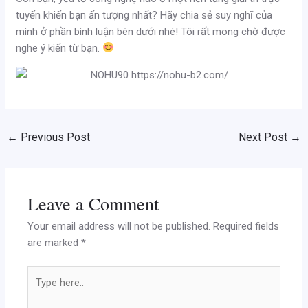
tuyến khiến bạn ấn tượng nhất? Hãy chia sẻ suy nghĩ của
mình ở phần bình luận bên dưới nhé! Tôi rất mong chờ được
nghe ý kiến từ bạn.
←
Previous Post
Next Post
→
Leave a Comment
Your email address will not be published.
Required fields
are marked
*
Type
here..