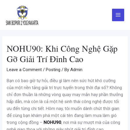
Skip
Post
Main
to
navigation
Menu
content
NOHU90: Khi Công Nghệ Gặp
Gỡ Giải Trí Đỉnh Cao
Leave a Comment
/
Posting
/ By
Admin
Bạn có bao giờ tự hỏi, điều gì làm nên sức hút khó cưỡng
của một nền tảng giải trí trực tuyến trong thời đại số? Không
chỉ đơn thuần là những vòng quay may mắn hay phần thưởng
hấp dẫn, mà còn là cả một hệ sinh thái công nghệ được tối
ưu đến từng chi tiết. Hôm nay, tôi muốn dành chút thời gian
để cùng bạn khám phá một cái tên đang làm mưa làm gió
trong cộng đồng –
NOHU90
, nơi mà sự mượt mà của công
nghệ giao thoa với những giây phút giải trí đỉnh cao.