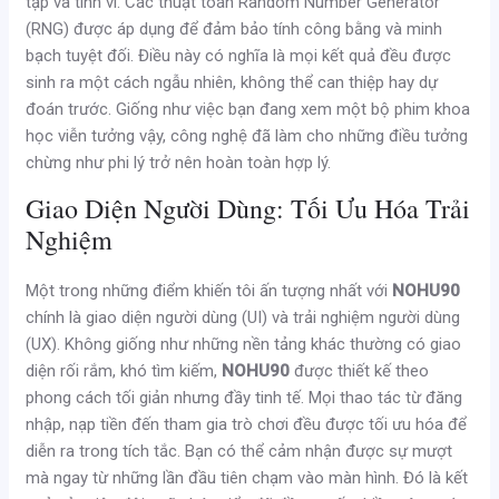
tạp và tinh vi. Các thuật toán Random Number Generator
(RNG) được áp dụng để đảm bảo tính công bằng và minh
bạch tuyệt đối. Điều này có nghĩa là mọi kết quả đều được
sinh ra một cách ngẫu nhiên, không thể can thiệp hay dự
đoán trước. Giống như việc bạn đang xem một bộ phim khoa
học viễn tưởng vậy, công nghệ đã làm cho những điều tưởng
chừng như phi lý trở nên hoàn toàn hợp lý.
Giao Diện Người Dùng: Tối Ưu Hóa Trải
Nghiệm
Một trong những điểm khiến tôi ấn tượng nhất với
NOHU90
chính là giao diện người dùng (UI) và trải nghiệm người dùng
(UX). Không giống như những nền tảng khác thường có giao
diện rối rắm, khó tìm kiếm,
NOHU90
được thiết kế theo
phong cách tối giản nhưng đầy tinh tế. Mọi thao tác từ đăng
nhập, nạp tiền đến tham gia trò chơi đều được tối ưu hóa để
diễn ra trong tích tắc. Bạn có thể cảm nhận được sự mượt
mà ngay từ những lần đầu tiên chạm vào màn hình. Đó là kết