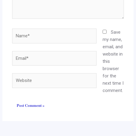
Name*
Save
my name,
email, and
website in
Email*
this
browser
for the
Website
next time I
comment.