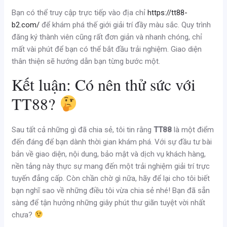
Bạn có thể truy cập trực tiếp vào địa chỉ
https://tt88-
b2.com/
để khám phá thế giới giải trí đầy màu sắc. Quy trình
đăng ký thành viên cũng rất đơn giản và nhanh chóng, chỉ
mất vài phút để bạn có thể bắt đầu trải nghiệm. Giao diện
thân thiện sẽ hướng dẫn bạn từng bước một.
Kết luận: Có nên thử sức với
TT88?
Sau tất cả những gì đã chia sẻ, tôi tin rằng
TT88
là một điểm
đến đáng để bạn dành thời gian khám phá. Với sự đầu tư bài
bản về giao diện, nội dung, bảo mật và dịch vụ khách hàng,
nền tảng này thực sự mang đến một trải nghiệm giải trí trực
tuyến đẳng cấp. Còn chần chờ gì nữa, hãy để lại cho tôi biết
bạn nghĩ sao về những điều tôi vừa chia sẻ nhé! Bạn đã sẵn
sàng để tận hưởng những giây phút thư giãn tuyệt vời nhất
chưa?