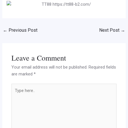
←
Previous Post
Next Post
→
Leave a Comment
Your email address will not be published.
Required fields
are marked
*
Type
here..