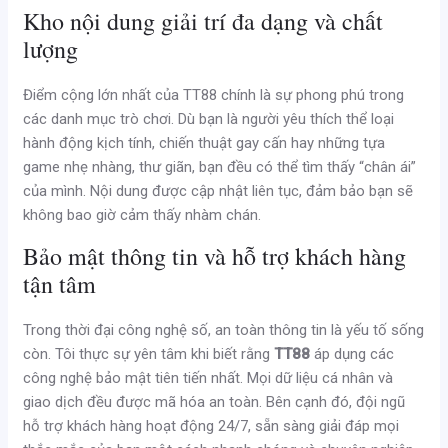
Kho nội dung giải trí đa dạng và chất
lượng
Điểm cộng lớn nhất của TT88 chính là sự phong phú trong
các danh mục trò chơi. Dù bạn là người yêu thích thể loại
hành động kịch tính, chiến thuật gay cấn hay những tựa
game nhẹ nhàng, thư giãn, bạn đều có thể tìm thấy “chân ái”
của mình. Nội dung được cập nhật liên tục, đảm bảo bạn sẽ
không bao giờ cảm thấy nhàm chán.
Bảo mật thông tin và hỗ trợ khách hàng
tận tâm
Trong thời đại công nghệ số, an toàn thông tin là yếu tố sống
còn. Tôi thực sự yên tâm khi biết rằng
TT88
áp dụng các
công nghệ bảo mật tiên tiến nhất. Mọi dữ liệu cá nhân và
giao dịch đều được mã hóa an toàn. Bên cạnh đó, đội ngũ
hỗ trợ khách hàng hoạt động 24/7, sẵn sàng giải đáp mọi